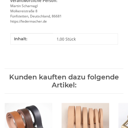
verantwortliche Person:
Martin Scharnagl
Molkereistraße 8
Fünfstetten, Deutschland, 86681
https://ledermacher.de
Produkteigenschaft
Wert
Inhalt:
1,00 Stück
Kunden kauften dazu folgende
Artikel: