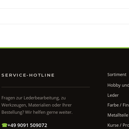
Sortiment
SERVICE-HOTLINE
Hobby und 
Leder
Fragen zur Lederbearbeitung, zu
Werkzeugen, Materialien oder Ihrer
Farbe / Fin
Bestellung? Wir helfen gerne weiter.
Metallteile
☎
+49 9091 509072
Kurse / Pr