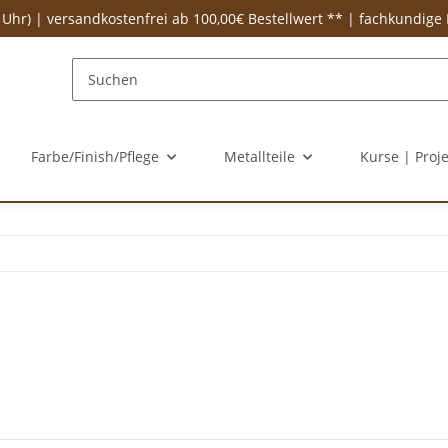
 Uhr) | versandkostenfrei ab 100,00€ Bestellwert ** | fachkundige
Farbe/Finish/Pflege
Metallteile
Kurse | Proj