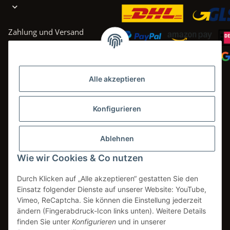
Zahlung und Versand
AGB
Datenschutz
Alle akzeptieren
Impressum
Widerrufsrecht
Konfigurieren
Ablehnen
Wie wir Cookies & Co nutzen
Vertrag widerrufen
Durch Klicken auf „Alle akzeptieren“ gestatten Sie den
Einsatz folgender Dienste auf unserer Website: YouTube,
Vimeo, ReCaptcha. Sie können die Einstellung jederzeit
* Alle Preise inkl. gesetzlicher USt., zzgl.
Versand
ändern (Fingerabdruck-Icon links unten). Weitere Details
** gilt für Lieferungen innerhalb Deutschlands. Lieferzeiten für andere
finden Sie unter
Konfigurieren
und in unserer
Länder entnehmen Sie bitte den Versandinformationen.