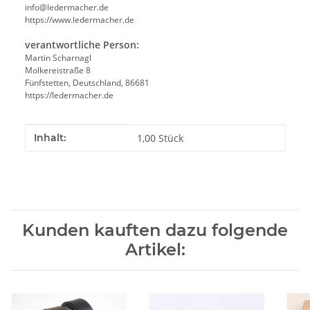
info@ledermacher.de
https://www.ledermacher.de
verantwortliche Person:
Martin Scharnagl
Molkereistraße 8
Fünfstetten, Deutschland, 86681
https://ledermacher.de
Produkteigenschaft
Wert
Inhalt:
1,00 Stück
Kunden kauften dazu folgende
Artikel: