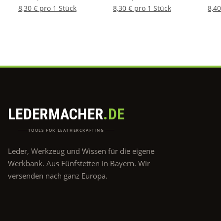
8,30 € pro 1 Stück
8,30 € pro 1 Stück
8,40
LEDERMACHER
.DE
TOOLS FOR LEATHERCRAFTING
Leder, Werkzeug und Wissen für die eigene
Werkbank. Aus Fünfstetten in Bayern. Wir
versenden nach ganz Europa.