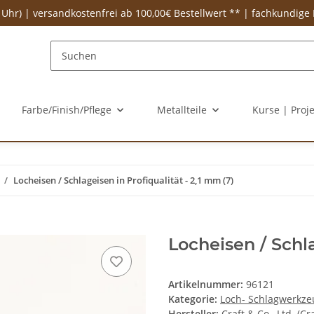
 Uhr) | versandkostenfrei ab 100,00€ Bestellwert ** | fachkundige
Farbe/Finish/Pflege
Metallteile
Kurse | Proj
Locheisen / Schlageisen in Profiqualität - 2,1 mm (7)
Locheisen / Schla
Artikelnummer:
96121
Kategorie:
Loch- Schlagwerkze
Hersteller:
Craft & Co., Ltd. (Cr