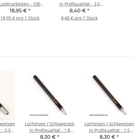
Lederarbeiten - 100
in Profiqualität - 3,5
mm
mm (12)
18,95 €
*
8,40 €
*
18,95 € pro 1 Stück
8,40 € pro 1 Stück
ageisen
Locheisen / Schlageisen
Locheisen / Schlageisen
 - 5,5
in Profiqualität - 1,8
in Profiqualität - 1,5
mm (6)
mm (5)
8,30 €
*
8,30 €
*