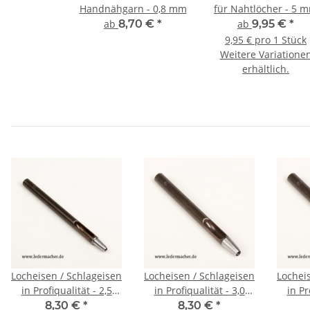
Handnähgarn - 0,8 mm
für Nahtlöcher - 5 
ab
8,70 €
*
ab
9,95 €
*
9,95 € pro 1 Stück
Weitere Variatione
erhältlich.
Locheisen / Schlageisen
Locheisen / Schlageisen
Lochei
in Profiqualität - 2,5
in Profiqualität - 3,0
in Pr
mm (8)
mm (10)
8,30 €
*
8,30 €
*