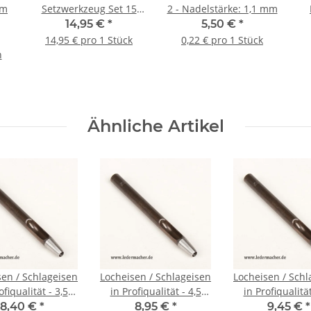
mm
Setzwerkzeug Set 15
2 - Nadelstärke: 1,1 mm
mm
14,95 €
*
5,50 €
*
14,95 € pro 1 Stück
0,22 € pro 1 Stück
n
Ähnliche Artikel
sen / Schlageisen
Locheisen / Schlageisen
Locheisen / Schl
ofiqualität - 3,5
in Profiqualität - 4,5
in Profiqualität
mm (12)
mm (15)
mm (18)
8,40 €
*
8,95 €
*
9,45 €
*