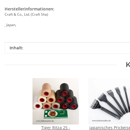
Herstellerinformationen:
Craft & Co., Ltd. (Craft Sha)
, Japan,
Produkteigenschaft
Wert
Inhalt:
K
Tiger Ritza 25 -
japanisches Prickeis