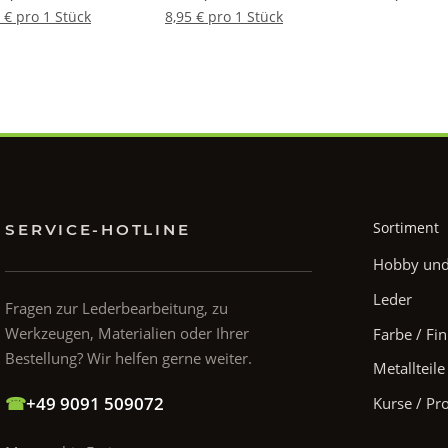
 € pro 1 Stück
8,95 € pro 1 Stück
Sortiment
SERVICE-HOTLINE
Hobby und 
Leder
Fragen zur Lederbearbeitung, zu
Werkzeugen, Materialien oder Ihrer
Farbe / Fin
Bestellung? Wir helfen gerne weiter.
Metallteile
☎
+49 9091 509072
Kurse / Pr