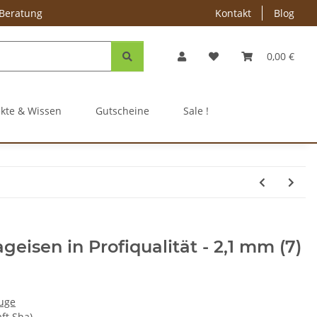
 Beratung
Kontakt
Blog
0,00 €
ekte & Wissen
Gutscheine
Sale !
geisen in Profiqualität - 2,1 mm (7)
uge
aft Sha)