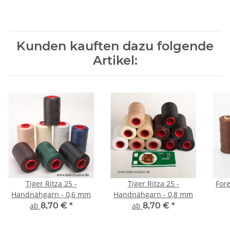
Kunden kauften dazu folgende
Artikel:
Tiger Ritza 25 -
Tiger Ritza 25 -
Fore
Handnähgarn - 0,6 mm
Handnähgarn - 0,8 mm
ab
8,70 €
*
ab
8,70 €
*