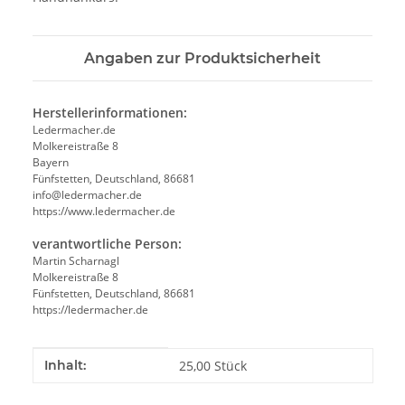
Angaben zur Produktsicherheit
Herstellerinformationen:
Ledermacher.de
Molkereistraße 8
Bayern
Fünfstetten, Deutschland, 86681
info@ledermacher.de
https://www.ledermacher.de
verantwortliche Person:
Martin Scharnagl
Molkereistraße 8
Fünfstetten, Deutschland, 86681
https://ledermacher.de
Produkteigenschaft
Wert
Inhalt:
25,00 Stück