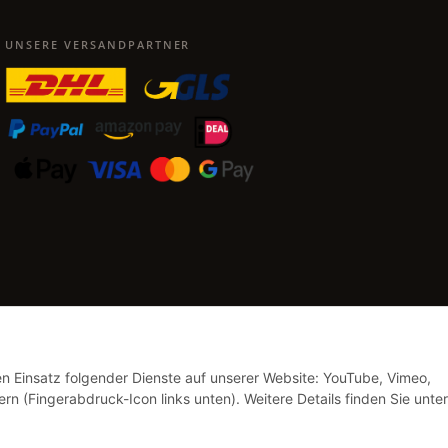
UNSERE VERSANDPARTNER
den Einsatz folgender Dienste auf unserer Website: YouTube, Vimeo,
rn (Fingerabdruck-Icon links unten). Weitere Details finden Sie unter
Vertrag widerrufen