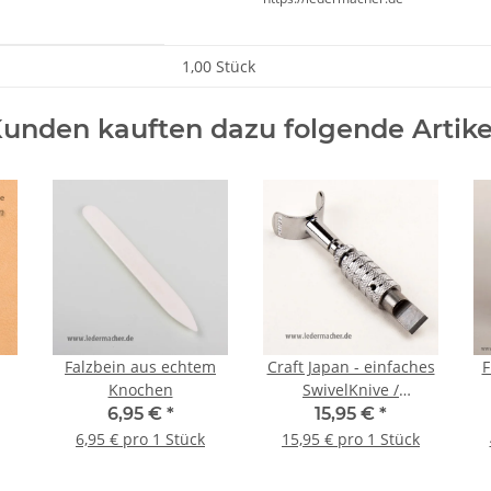
1,00 Stück
unden kauften dazu folgende Artike
Falzbein aus echtem
Craft Japan - einfaches
F
Knochen
SwivelKnive /
Kurvenmesser
6,95 €
*
15,95 €
*
6,95 € pro 1 Stück
15,95 € pro 1 Stück