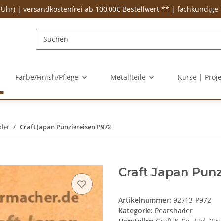
 Uhr) | versandkostenfrei ab 100,00€ Bestellwert ** | fachkundige
Farbe/Finish/Pflege
Metallteile
Kurse | Proj
der
Craft Japan Punziereisen P972
Craft Japan Punz
Artikelnummer:
92713-P972
Kategorie:
Pearshader
Hersteller:
Craft & Co., Ltd. (Cr