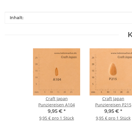
Produkteigenschaft
Wert
Inhalt:
K
Craft Japan
Craft Japan
Punziereisen A104
Punziereisen P215
9,95 €
*
9,95 €
*
9,95 € pro 1 Stück
9,95 € pro 1 Stück