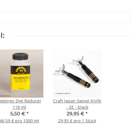
l:
iebings Dye Reducer
Craft Japan Swivel Knife
118 ml
- SE - black
5,50 €
*
29,95 €
*
46,59 € pro 1000 ml
29,95 € pro 1 Stück