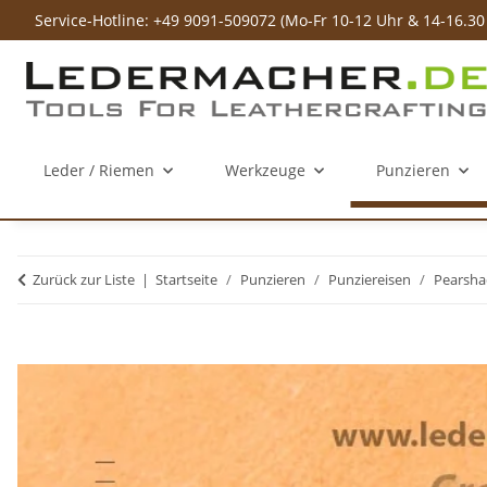
Service-Hotline: +49 9091-509072 (Mo-Fr 10-12 Uhr & 14-16.30
Leder / Riemen
Werkzeuge
Punzieren
Zurück zur Liste
Startseite
Punzieren
Punziereisen
Pearsha