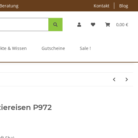
 Beratung
Kontakt
Blog
0,00 €
ekte & Wissen
Gutscheine
Sale !
iereisen P972
aft Sha)