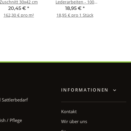
Zuschnitt 30x42 cm
Lederarbeiten - 100
mm
20,45 €
*
18,95 €
*
162,30 € pro m²
18,95 € pro 1 Stück
INFORMATIONEN
Sattlerbedarf
Kontakt
ish / Pflege
Wir über uns