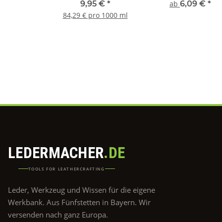
9,95 €
*
ab
6,09 €
*
84,29 € pro 1000 ml
LEDERMACHER
.DE
TOOLS FOR LEATHERCRAFTING
Leder, Werkzeug und Wissen für die eigene
Werkbank. Aus Fünfstetten in Bayern. Wir
versenden nach ganz Europa.