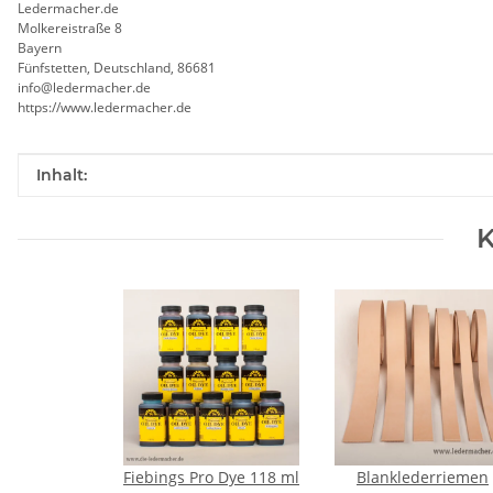
Ledermacher.de
Molkereistraße 8
Bayern
Fünfstetten, Deutschland, 86681
info@ledermacher.de
https://www.ledermacher.de
Produkteigenschaft
Wert
Inhalt:
K
Fiebings Pro Dye 118 ml
Blanklederriemen