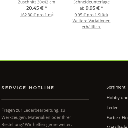
Zuschnitt 30x42 cm
Schneideunterlage
20,45 €
*
ab
9,95 €
*
2
162,30 € pro 1 m
9,95 € pro 1 Stück
Weitere Variationen
erhältlich.
Sortiment
SERVICE-HOTLINE
Hobby und 
Leder
Fragen zur Lederbearbeitung, zu
Werkzeugen, Materialien oder Ihrer
Farbe / Fin
Bestellung? Wir helfen gerne weiter.
Metallteile