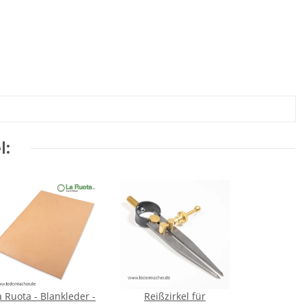
l:
a Ruota - Blankleder -
Reißzirkel für