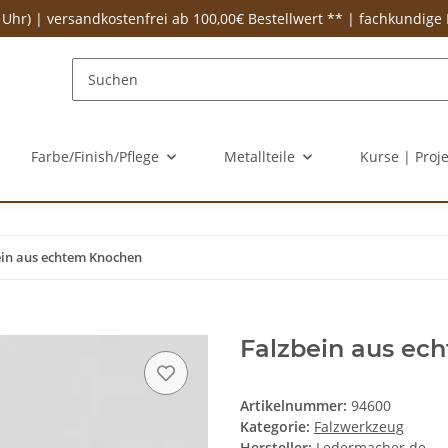
 Uhr) | versandkostenfrei ab 100,00€ Bestellwert ** | fachkundige
Farbe/Finish/Pflege
Metallteile
Kurse | Proj
ein aus echtem Knochen
Falzbein aus ec
Artikelnummer:
94600
Kategorie:
Falzwerkzeug
Hersteller:
Ledermacher.de