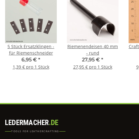
5 Stück Ersatzklingen -
Riemenendeisen 40 mm
Craf
für Riemenschneider
- rund
6,95 €
*
27,95 €
*
1,39 € pro 1 Stück
27,95 € pro 1 Stück
9
LEDERMACHER
.DE
TOOLS FOR LEATHERCRAFTING