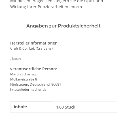
Mit diesen Prägeeisen steigern Sie die Optik und
Wirkung Ihrer Punzierarbeiten enorm.
Angaben zur Produktsicherheit
Herstellerinformationen:
Craft & Co., Ltd. (Craft Sha)
, Japan,
verantwortliche Person:
Martin Scharnagl
Molkereistraße 8
Fünfstetten, Deutschland, 86681
https://ledermacher.de
Produkteigenschaft
Wert
Inhalt:
1,00 Stück