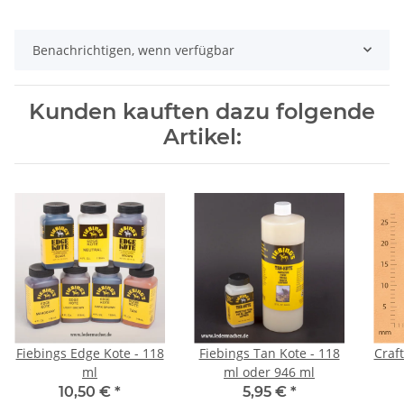
Benachrichtigen, wenn verfügbar
Kunden kauften dazu folgende
Artikel:
Fiebings Edge Kote - 118
Fiebings Tan Kote - 118
Craf
ml
ml oder 946 ml
10,50 €
*
5,95 €
*