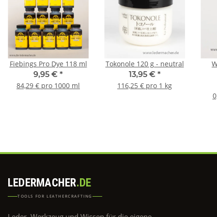
Fiebings Pro Dye 118 ml
Tokonole 120 g - neutral
W
9,95 €
*
13,95 €
*
84,29 € pro 1000 ml
116,25 € pro 1 kg
0
LEDERMACHER
.DE
TOOLS FOR LEATHERCRAFTING
Leder, Werkzeug und Wissen für die eigene