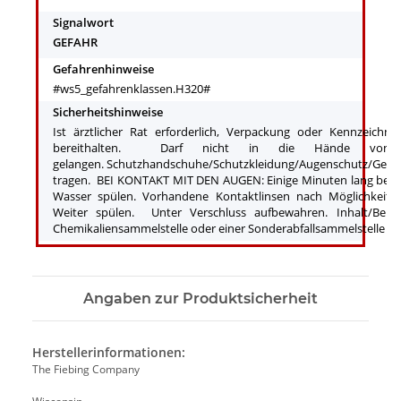
Signalwort
GEFAHR
Gefahrenhinweise
#ws5_gefahrenklassen.H320#
Sicherheitshinweise
Ist ärztlicher Rat erforderlich, Verpackung oder Kennzeichnun
bereithalten. Darf nicht in die Hände von 
gelangen. Schutzhandschuhe/Schutzkleidung/Augenschutz/Gesic
tragen. BEI KONTAKT MIT DEN AUGEN: Einige Minuten lang beh
Wasser spülen. Vorhandene Kontaktlinsen nach Möglichkeit e
Weiter spülen. Unter Verschluss aufbewahren. Inhalt/Behäl
Chemikaliensammelstelle oder einer Sonderabfallsammelstelle z
Angaben zur Produktsicherheit
Herstellerinformationen:
The Fiebing Company