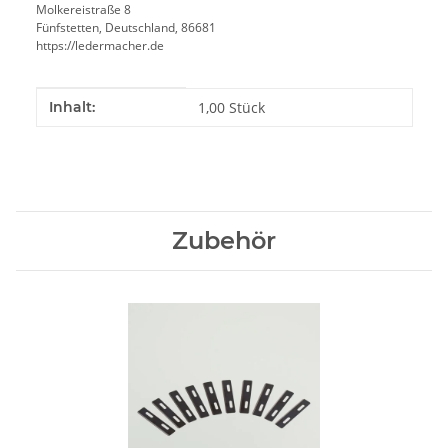
Molkereistraße 8
Fünfstetten, Deutschland, 86681
https://ledermacher.de
Produkteigenschaft
Wert
Inhalt:
1,00 Stück
Zubehör