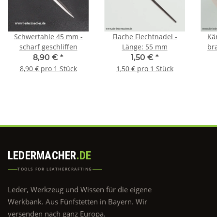
Schwertahle 45 mm -
Flache Flechtnadel -
Kä
scharf geschliffen
Länge: 55 mm
bra
8,90 €
*
1,50 €
*
8,90 € pro 1 Stück
1,50 € pro 1 Stück
LEDERMACHER
.DE
TOOLS FOR LEATHERCRAFTING
Leder, Werkzeug und Wissen für die eigene
Werkbank. Aus Fünfstetten in Bayern. Wir
versenden nach ganz Europa.