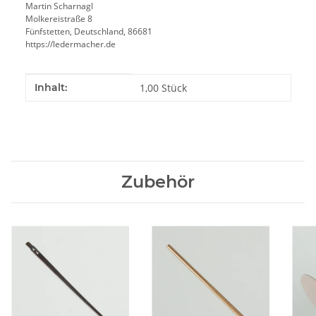
Martin Scharnagl
Molkereistraße 8
Fünfstetten, Deutschland, 86681
https://ledermacher.de
Produkteigenschaft
Wert
Inhalt:
1,00 Stück
Zubehör