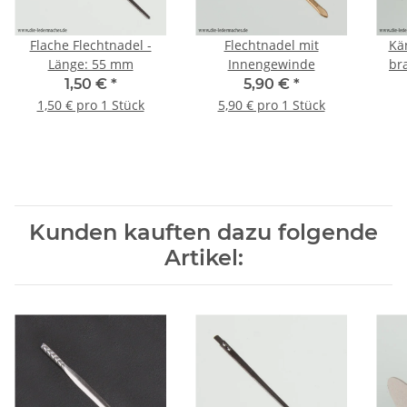
Flache Flechtnadel -
Flechtnadel mit
Kä
Länge: 55 mm
Innengewinde
bra
1,50 €
*
5,90 €
*
1,50 € pro 1 Stück
5,90 € pro 1 Stück
Kunden kauften dazu folgende
Artikel: