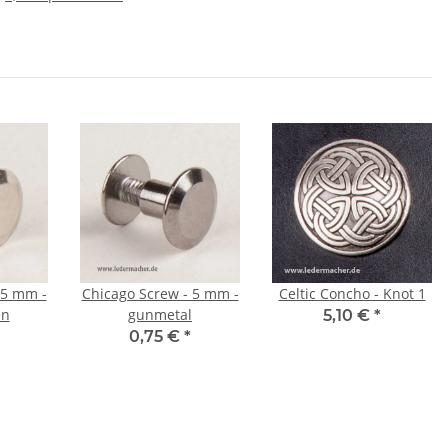
 5 mm -
Chicago Screw - 5 mm -
Celtic Concho - Knot 1
en
gunmetal
5,10 €
*
0,75 €
*