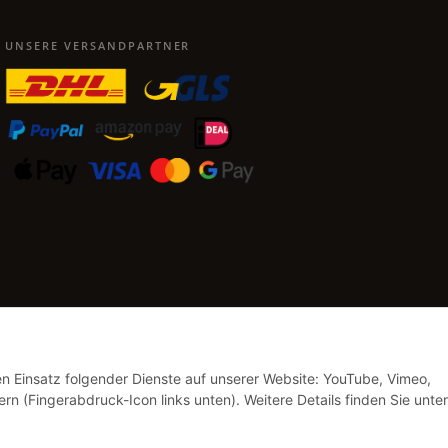
UNSERE VERSANDPARTNER
den Einsatz folgender Dienste auf unserer Website: YouTube, Vimeo,
rn (Fingerabdruck-Icon links unten). Weitere Details finden Sie unter
Vertrag widerrufen