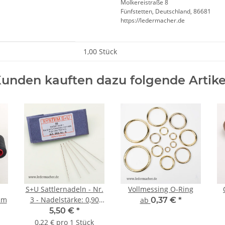
Molkereistraße 8
Fünfstetten, Deutschland, 86681
https://ledermacher.de
1,00 Stück
unden kauften dazu folgende Artike
S+U Sattlernadeln - Nr.
Vollmessing O-Ring
mm
3 - Nadelstärke: 0,90
ab
0,37 €
*
mm
5,50 €
*
0,22 € pro 1 Stück