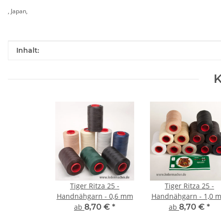
, Japan,
Produkteigenschaft
Wert
Inhalt:
K
Tiger Ritza 25 -
Tiger Ritza 25 -
Handnähgarn - 0,6 mm
Handnähgarn - 1,0 
ab
8,70 €
*
ab
8,70 €
*