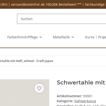
 Uhr) | versandkostenfrei ab 100,00€ Bestellwert ** | fachkundige
Farbe/Finish/Pflege
Metallteile
Kurse | Proj
rtahle mit Heft, schmal - Craft Japan
Schwertahle mit 
Artikelnummer:
93001
Kategorie:
Nähwerkzeug
Hersteller:
Craft & Co., Ltd. (Cr