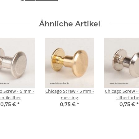
Ähnliche Artikel
o Screw - 5 mm -
Chicago Screw - 5 mm -
Chicago Screw -
antiksilber
messing
silberfarb
0,75 €
*
0,75 €
*
0,75 €
*