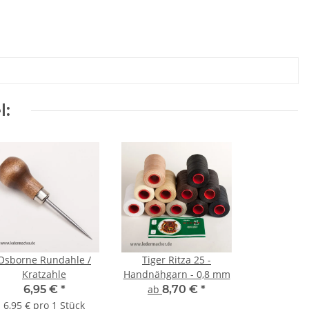
l:
Osborne Rundahle /
Tiger Ritza 25 -
Kratzahle
Handnähgarn - 0,8 mm
6,95 €
*
ab
8,70 €
*
6,95 € pro 1 Stück