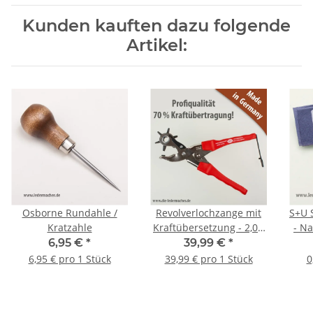
Kunden kauften dazu folgende
Artikel:
Osborne Rundahle /
Revolverlochzange mit
S+U S
Kratzahle
Kraftübersetzung - 2,0 -
- N
4,5 mm
6,95 €
*
39,99 €
*
6,95 € pro 1 Stück
39,99 € pro 1 Stück
0