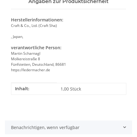
Angaben zur Produktsicherheit
Herstellerinformationen:
Craft & Co., Ltd. (Craft Sha)
, Japan,
verantwortliche Person:
Martin Scharnagl
Molkereistraße 8
Fünfstetten, Deutschland, 86681
https://ledermacher.de
Produkteigenschaft
Wert
Inhalt:
1,00 Stück
Benachrichtigen, wenn verfügbar