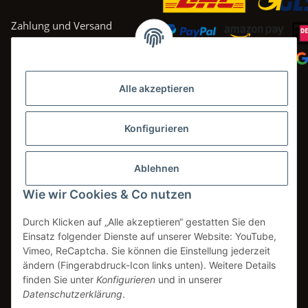
Zahlung und Versand
AGB
Datenschutz
Alle akzeptieren
Impressum
Widerrufsrecht
Konfigurieren
Ablehnen
Wie wir Cookies & Co nutzen
Vertrag widerrufen
Durch Klicken auf „Alle akzeptieren“ gestatten Sie den
Einsatz folgender Dienste auf unserer Website: YouTube,
Vimeo, ReCaptcha. Sie können die Einstellung jederzeit
* Alle Preise inkl. gesetzlicher USt., zzgl.
Versand
ändern (Fingerabdruck-Icon links unten). Weitere Details
** gilt für Lieferungen innerhalb Deutschlands. Lieferzeiten für andere
finden Sie unter
Konfigurieren
und in unserer
Länder entnehmen Sie bitte den Versandinformationen.
Datenschutzerklärung
.