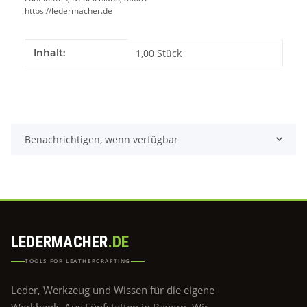
https://ledermacher.de
Produkteigenschaft
Wert
Inhalt:
1,00 Stück
Benachrichtigen, wenn verfügbar
LEDERMACHER
.DE
TOOLS FOR LEATHERCRAFTING
Leder, Werkzeug und Wissen für die eigene