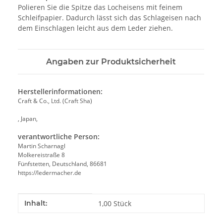
Polieren Sie die Spitze das Locheisens mit feinem
Schleifpapier. Dadurch lässt sich das Schlageisen nach
dem Einschlagen leicht aus dem Leder ziehen.
Angaben zur Produktsicherheit
Herstellerinformationen:
Craft & Co., Ltd. (Craft Sha)
, Japan,
verantwortliche Person:
Martin Scharnagl
Molkereistraße 8
Fünfstetten, Deutschland, 86681
https://ledermacher.de
Produkteigenschaft
Wert
Inhalt:
1,00 Stück