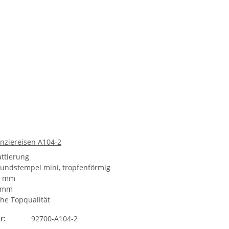
unziereisen A104-2
attierung
rundstempel mini, tropfenförmig
 2 mm
4 mm
he Topqualität
r:
92700-A104-2