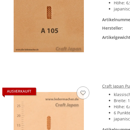
Höhe: 6
japanisc
Artikelnumme
Hersteller:
Artikelgewicht
Craft Japan P
AUSVERKAUFT
klassis
Breite: 
Höhe: 6
6 Punkt
japanisc
Artikelnumme