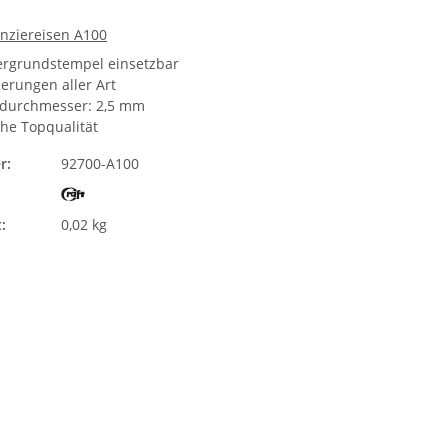
unziereisen A100
tergrundstempel einsetzbar
ierungen aller Art
durchmesser: 2,5 mm
he Topqualität
r:
92700-A100
:
0,02 kg