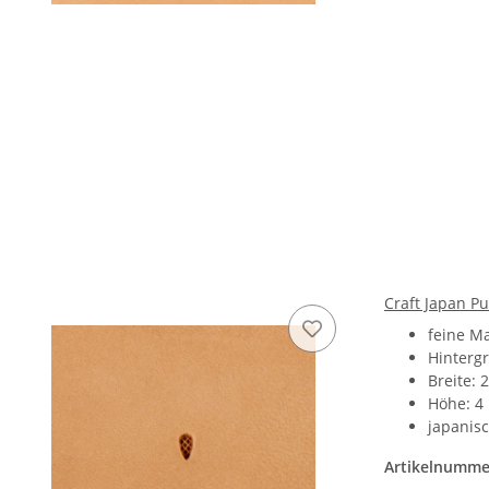
Craft Japan P
feine M
Hinterg
Breite:
Höhe: 
japanisc
Artikelnumme