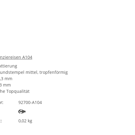
unziereisen A104
attierung
rundstempel mittel, tropfenförmig
2,3 mm
,3 mm
he Topqualität
r:
92700-A104
:
0,02 kg