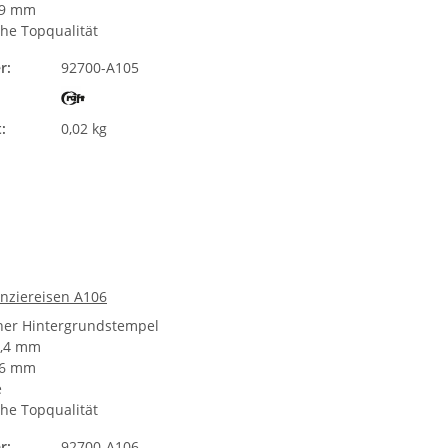
,9 mm
he Topqualität
r:
92700-A105
:
0,02 kg
unziereisen A106
cher Hintergrundstempel
1,4 mm
,6 mm
e
he Topqualität
r:
92700-A106