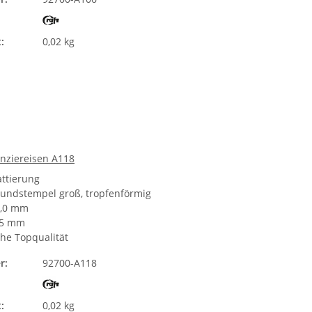
:
0,02 kg
unziereisen A118
attierung
rundstempel groß, tropfenförmig
5,0 mm
,5 mm
he Topqualität
r:
92700-A118
:
0,02 kg