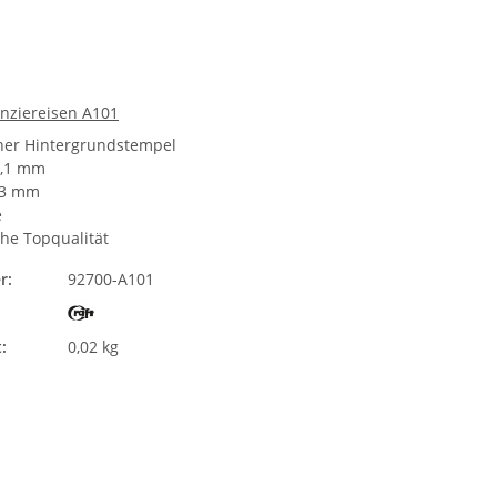
unziereisen A101
cher Hintergrundstempel
1,1 mm
,3 mm
e
he Topqualität
r:
92700-A101
:
0,02 kg