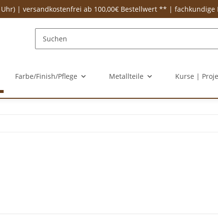
 Uhr) | versandkostenfrei ab 100,00€ Bestellwert ** | fachkundige
Farbe/Finish/Pflege
Metallteile
Kurse | Proj