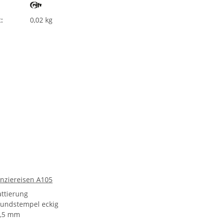
:
0,02 kg
unziereisen A105
attierung
rundstempel eckig
2,5 mm