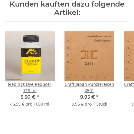
Kunden kauften dazu folgende
Artikel:
Fiebings Dye Reducer
Craft Japan Punziereisen
Craf
118 ml
X501
5,50 €
*
9,95 €
*
46,59 € pro 1000 ml
9,95 € pro 1 Stück
9