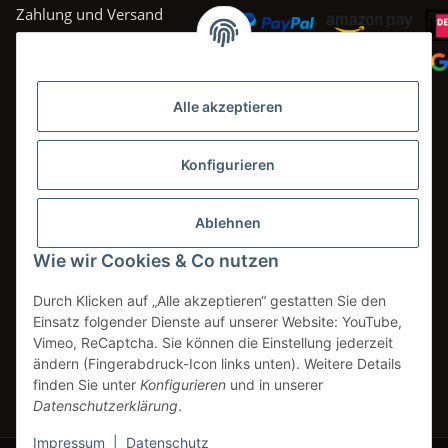
Zahlung und Versand
AGB
Datenschutz
Alle akzeptieren
Impressum
Widerrufsrecht
Konfigurieren
Ablehnen
Wie wir Cookies & Co nutzen
Vertrag widerrufen
Durch Klicken auf „Alle akzeptieren“ gestatten Sie den
Einsatz folgender Dienste auf unserer Website: YouTube,
Vimeo, ReCaptcha. Sie können die Einstellung jederzeit
* Alle Preise inkl. gesetzlicher USt., zzgl.
Versand
ändern (Fingerabdruck-Icon links unten). Weitere Details
** gilt für Lieferungen innerhalb Deutschlands. Lieferzeiten für andere
finden Sie unter
Konfigurieren
und in unserer
Länder entnehmen Sie bitte den Versandinformationen.
Datenschutzerklärung
.
Impressum
|
Datenschutz