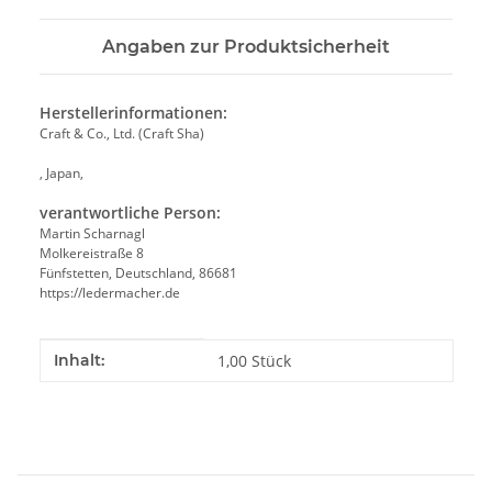
Angaben zur Produktsicherheit
Herstellerinformationen:
Craft & Co., Ltd. (Craft Sha)
, Japan,
verantwortliche Person:
Martin Scharnagl
Molkereistraße 8
Fünfstetten, Deutschland, 86681
https://ledermacher.de
Produkteigenschaft
Wert
Inhalt:
1,00 Stück