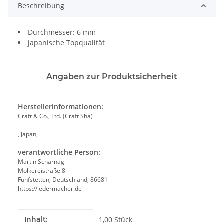
Beschreibung
Durchmesser: 6 mm
japanische Topqualität
Angaben zur Produktsicherheit
Herstellerinformationen:
Craft & Co., Ltd. (Craft Sha)
, Japan,
verantwortliche Person:
Martin Scharnagl
Molkereistraße 8
Fünfstetten, Deutschland, 86681
https://ledermacher.de
Produkteigenschaft
Wert
Inhalt:
1,00 Stück