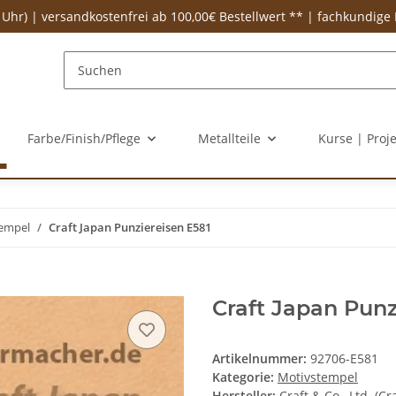
 Uhr) | versandkostenfrei ab 100,00€ Bestellwert ** | fachkundige
Farbe/Finish/Pflege
Metallteile
Kurse | Proj
empel
Craft Japan Punziereisen E581
Craft Japan Punz
Artikelnummer:
92706-E581
Kategorie:
Motivstempel
Hersteller:
Craft & Co., Ltd. (Cr