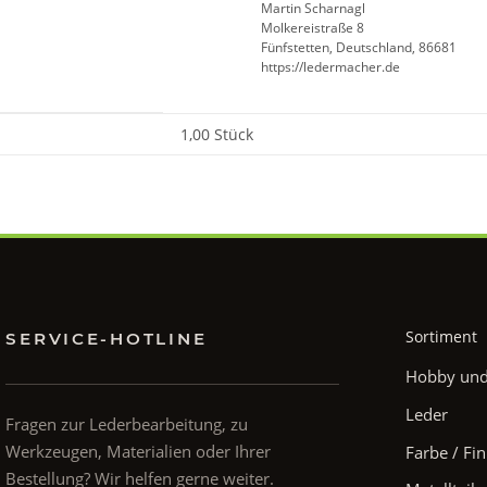
Martin Scharnagl
Molkereistraße 8
Fünfstetten, Deutschland, 86681
https://ledermacher.de
1,00 Stück
Sortiment
SERVICE-HOTLINE
Hobby und 
Leder
Fragen zur Lederbearbeitung, zu
Werkzeugen, Materialien oder Ihrer
Farbe / Fin
Bestellung? Wir helfen gerne weiter.