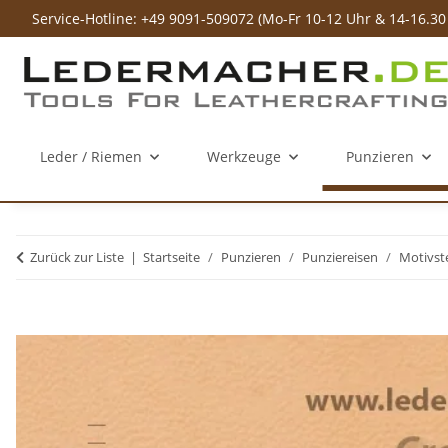
Service-Hotline: +49 9091-509072 (Mo-Fr 10-12 Uhr & 14-16.30
Leder / Riemen
Werkzeuge
Punzieren
Zurück zur Liste
Startseite
Punzieren
Punziereisen
Motivst