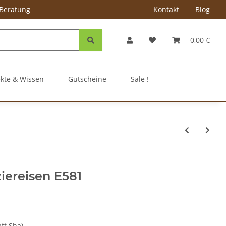
 Beratung
Kontakt
Blog
0,00 €
ekte & Wissen
Gutscheine
Sale !
iereisen E581
aft Sha)