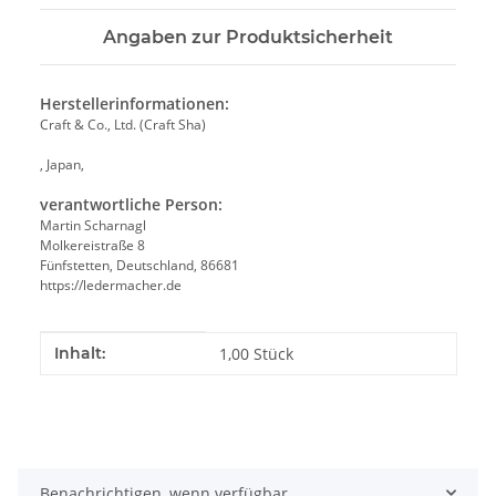
Angaben zur Produktsicherheit
Herstellerinformationen:
Craft & Co., Ltd. (Craft Sha)
, Japan,
verantwortliche Person:
Martin Scharnagl
Molkereistraße 8
Fünfstetten, Deutschland, 86681
https://ledermacher.de
Produkteigenschaft
Wert
Inhalt:
1,00 Stück
Benachrichtigen, wenn verfügbar