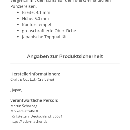
Vergleich mit den sonst auf dem Markt erhältlichen
Punziereisen.
Breite: 4,1 mm
Höhe: 5,0 mm
Konturstempel
grobschraffierte Oberfläche
japanische Topqualität
Angaben zur Produktsicherheit
Herstellerinformationen:
Craft & Co., Ltd. (Craft Sha)
, Japan,
verantwortliche Person:
Martin Scharnagl
Molkereistraße 8
Fünfstetten, Deutschland, 86681
https://ledermacher.de