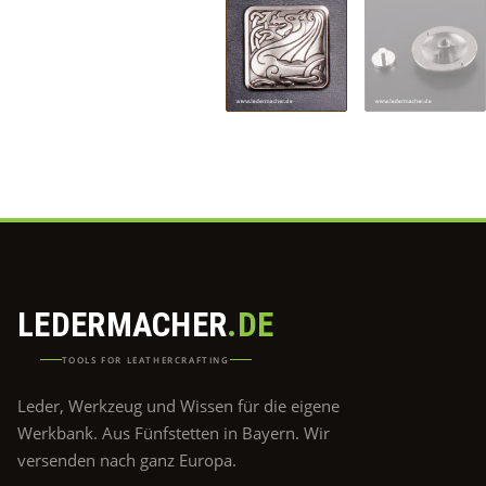
LEDERMACHER
.DE
TOOLS FOR LEATHERCRAFTING
Leder, Werkzeug und Wissen für die eigene
Werkbank. Aus Fünfstetten in Bayern. Wir
versenden nach ganz Europa.