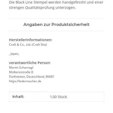
Die Black Line Stempel werden handgefinisht und einer
strengen Qualitätsprüfung unterzogen.
Angaben zur Produktsicherheit
Herstellerinformationen:
Craft & Co., Ltd. (Craft Sha)
, Japan,
verantwortliche Person:
Martin Scharnagl
Molkereistraße 8
Fünfstetten, Deutschland, 86681
https://ledermacher.de
Produkteigenschaft
Wert
Inhalt:
1,00 Stück